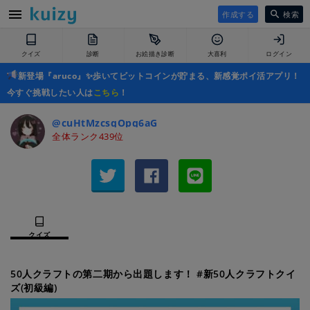
作成する
検索
クイズ
診断
お絵描き診断
大喜利
ログイン
新登場『aruco』✨歩いてビットコインが貯まる、新感覚ポイ活アプリ！
今すぐ挑戦したい人は
こちら
！
@cuHtMzcsqOpq6aG
全体ランク439位
クイズ
50人クラフトの第二期から出題します！ #新50人クラフトクイ
ズ(初級編)