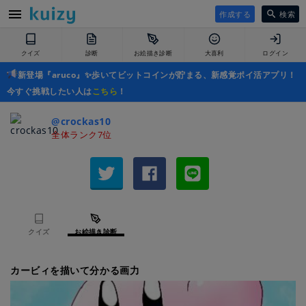
作成する
検索
クイズ
診断
お絵描き診断
大喜利
ログイン
新登場『aruco』✨歩いてビットコインが貯まる、新感覚ポイ活アプリ！
今すぐ挑戦したい人は
こちら
！
@crockas10
全体ランク7位
クイズ
お絵描き診断
カービィを描いて分かる画力