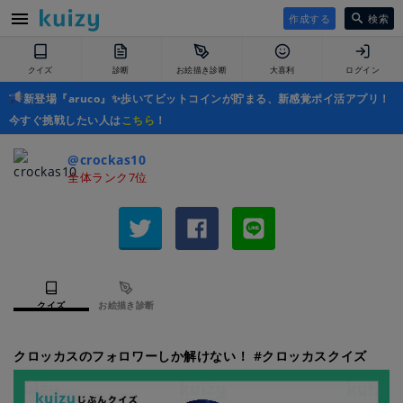
作成する
検索
クイズ
診断
お絵描き診断
大喜利
ログイン
新登場『aruco』✨歩いてビットコインが貯まる、新感覚ポイ活アプリ！
今すぐ挑戦したい人は
こちら
！
@crockas10
全体ランク7位
クイズ
お絵描き診断
クロッカスのフォロワーしか解けない！ #クロッカスクイズ