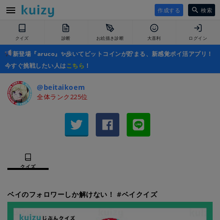
作成する
検索
クイズ
診断
お絵描き診断
大喜利
ログイン
新登場『aruco』✨歩いてビットコインが貯まる、新感覚ポイ活アプリ！
今すぐ挑戦したい人は
こちら
！
@beitaikoem
全体ランク225位
クイズ
ベイのフォロワーしか解けない！ #ベイクイズ