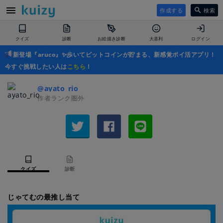
作成する
検索
クイズ
診断
お絵描き診断
大喜利
ログイン
新登場『aruco』✨歩いてビットコインが貯まる、新感覚ポイ活アプリ！
今すぐ挑戦したい人は
こちら
！
@ayato_rio
作者ランク圏外
クイズ
診断
じゃてむの最推し当て