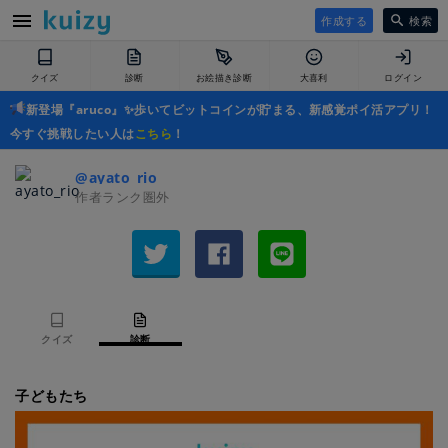
作成する
検索
クイズ
診断
お絵描き診断
大喜利
ログイン
新登場『aruco』✨歩いてビットコインが貯まる、新感覚ポイ活アプリ！
今すぐ挑戦したい人は
こちら
！
@ayato_rio
作者ランク圏外
クイズ
診断
子どもたち