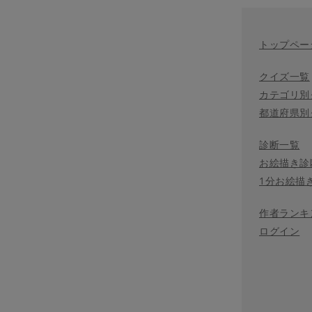
トップペー
クイズ一覧
カテゴリ別
都道府県別
診断一覧
お絵描き診
1分お絵描
作者ランキ
ログイン