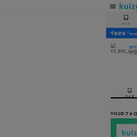
クイズ
新登場『ar
@YS
作
クイズ
ﾜｲｴｽのフォ