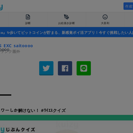
作成
診断
お絵描き診断
大喜利
uco』✨歩いてビットコインが貯まる、新感覚ポイ活アプリ！今すぐ挑戦したい人
_EXC_saitoooo
者ランク圏外
ロワーしか解けない！ #ﾜｲｴｽクイズ