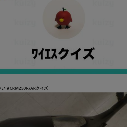
い #CRM250R/ARクイズ