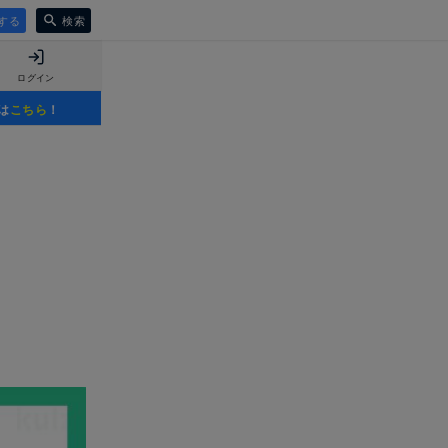
する
検索
ログイン
は
こちら
！