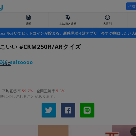
作成
診断
お絵描き診断
大喜利
uco』✨歩いてビットコインが貯まる、新感覚ポイ活アプリ！今すぐ挑戦したい人
こいい #CRM250R/ARクイズ
XC_saitoooo
平均正答率
59.7%
全問正解率
5.3%
反映は少し遅れることがあります。
arrow_fo