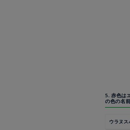
5. 赤色
の色の名
ウラヌス