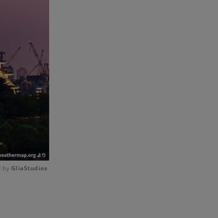
 by 
GliaStudios
Mute