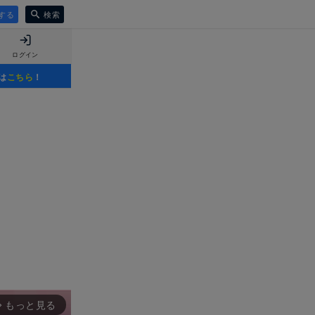
する
検索
ログイン
は
こちら
！
もっと見る
rward_ios