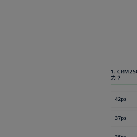
1. CR
力？
42ps
37ps
35ps