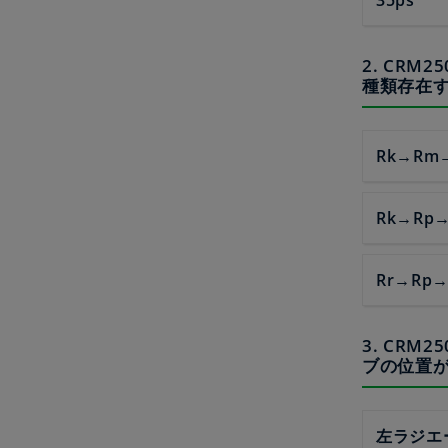
2. CR
種類存在
Rk→Rm
Rk→Rp
Rr→Rp
3. CR
ブの位置が
左ラジエ