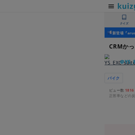
クイズ
新登場『ar
CRMかっ
＠YS_E
バイク
ビュー数
1816
正答率などの