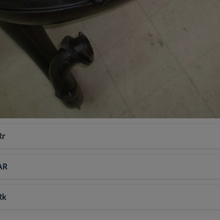
Rr
AR
Rk