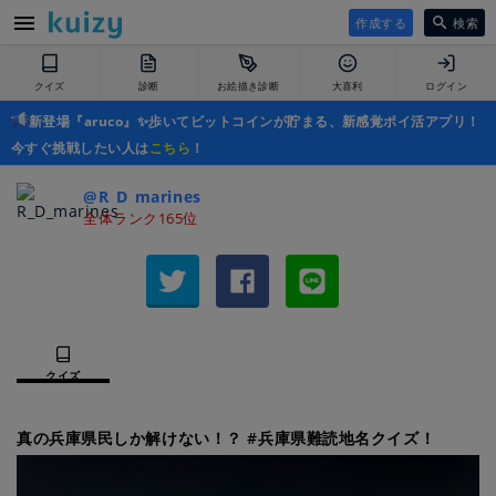
作成する
検索
クイズ
診断
お絵描き診断
大喜利
ログイン
新登場『aruco』✨歩いてビットコインが貯まる、新感覚ポイ活アプリ！
今すぐ挑戦したい人は
こちら
！
@R_D_marines
全体ランク165位
クイズ
真の兵庫県民しか解けない！？ #兵庫県難読地名クイズ！