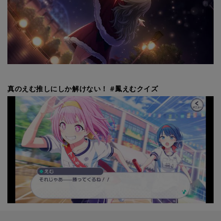
真のえむ推しにしか解けない！ #鳳えむクイズ