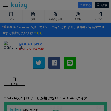
作成する
検索
クイズ
診断
お絵描き診断
大喜利
ログイン
新登場『aruco』✨歩いてビットコインが貯まる、新感覚ポイ活アプリ！
今すぐ挑戦したい人は
こちら
！
@OGA3_prsk
全体ランク425位
クイズ
OGA-3のフォロワーしか解けない！ #OGA-3クイズ