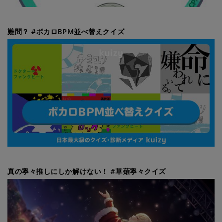
難問？ #ボカロBPM並べ替えクイズ
真の寧々推しにしか解けない！ #草薙寧々クイズ