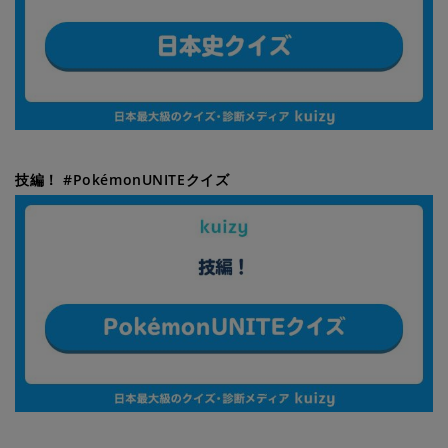
技編！ #PokémonUNITEクイズ