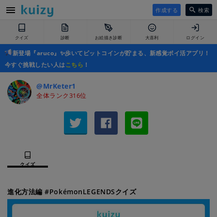
作成する
検索
クイズ
診断
お絵描き診断
大喜利
ログイン
新登場『aruco』✨歩いてビットコインが貯まる、新感覚ポイ活アプリ！
今すぐ挑戦したい人は
こちら
！
@MrKeter1
全体ランク316位
クイズ
進化方法編 #PokémonLEGENDSクイズ