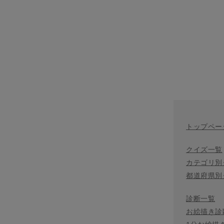
トップペー
クイズ一覧
カテゴリ別
都道府県別
診断一覧
お絵描き診