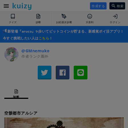
作成する
検索
クイズ
診断
お絵描き診断
大喜利
ログイン
新登場『aruco』✨歩いてビットコインが貯まる、新感覚ポイ活アプリ！
今すぐ挑戦したい人は
こちら
！
@GMnemuko
作者ランク圏外
診断
空骸都市アルシア