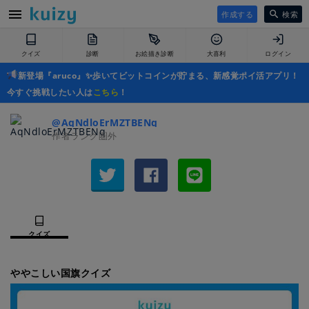
作成する
検索
クイズ
診断
お絵描き診断
大喜利
ログイン
新登場『aruco』✨歩いてビットコインが貯まる、新感覚ポイ活アプリ！
今すぐ挑戦したい人は
こちら
！
@AqNdloErMZTBENq
作者ランク圏外
クイズ
ややこしい国旗クイズ