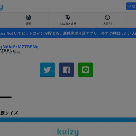
作成
診断
お絵描き診断
大喜利
uco』✨歩いてビットコインが貯まる、新感覚ポイ活アプリ！今すぐ挑戦したい人
qNdloErMZTBENq
者ランク圏外
国旗クイズ