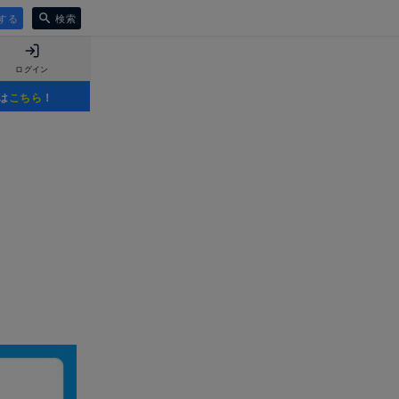
する
検索
ログイン
は
こちら
！