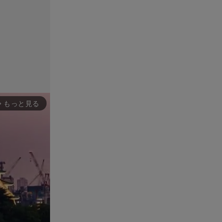
もっと見る
rward_ios