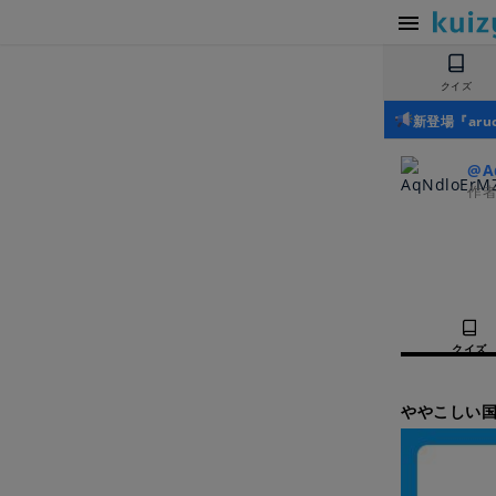
クイズ
新登場『ar
@A
作
クイズ
ややこしい