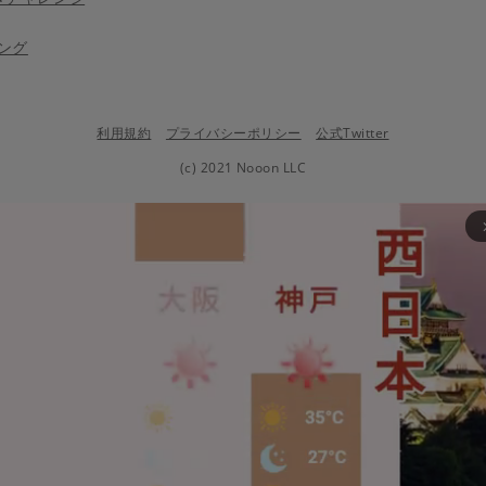
ング
利用規約
プライバシーポリシー
公式Twitter
(c) 2021 Nooon LLC
arrow_fo