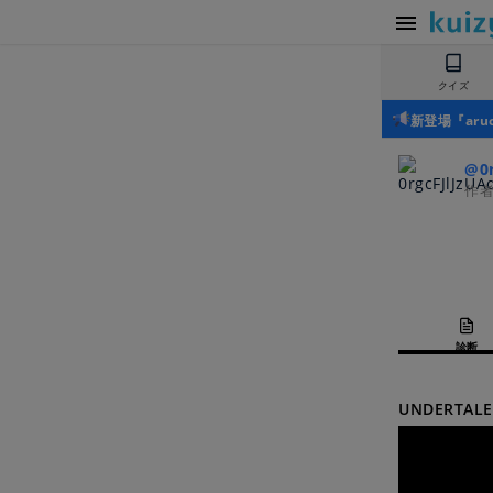
クイズ
新登場『ar
@0r
作
診断
UNDERTALE