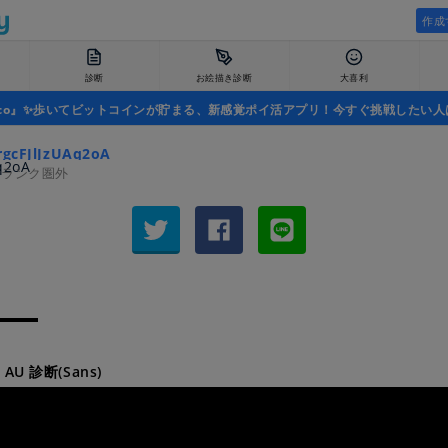
作成
診断
お絵描き診断
大喜利
uco』✨歩いてビットコインが貯まる、新感覚ポイ活アプリ！今すぐ挑戦したい人
gcFJlJzUAq2oA
者ランク圏外
 AU 診断(Sans)