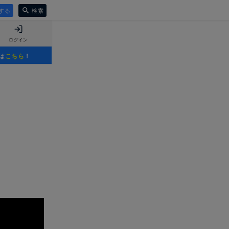
する
検索
ログイン
は
こちら
！