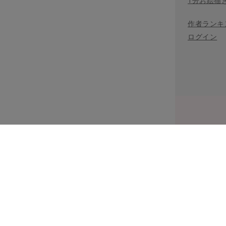
1分お絵描
作者ランキ
ログイン