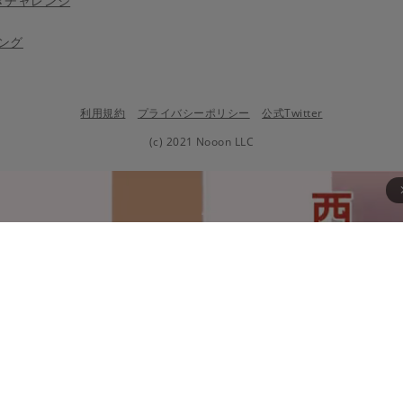
きチャレンジ
ング
利用規約
プライバシーポリシー
公式Twitter
(c) 2021 Nooon LLC
arrow_fo