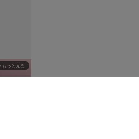
もっと見る
rward_ios