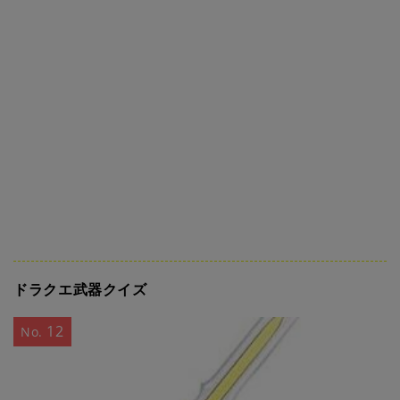
ドラクエ武器クイズ
12
No.