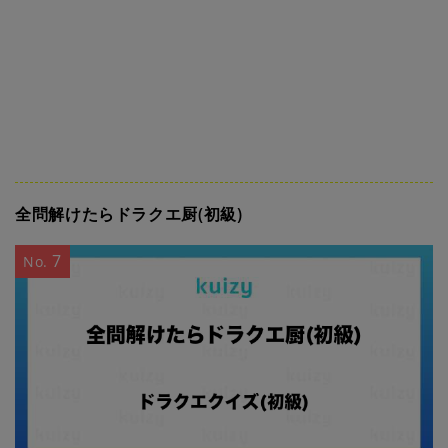
全問解けたらドラクエ厨(初級)
7
No.