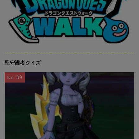
聖守護者クイズ
39
No.