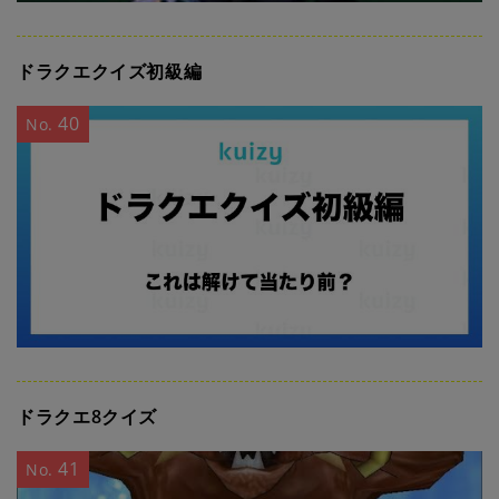
ドラクエクイズ初級編
40
No.
ドラクエ8クイズ
41
No.