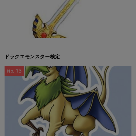
ドラクエモンスター検定
13
No.