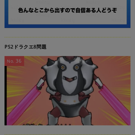
PS2ドラクエ8問題
36
No.