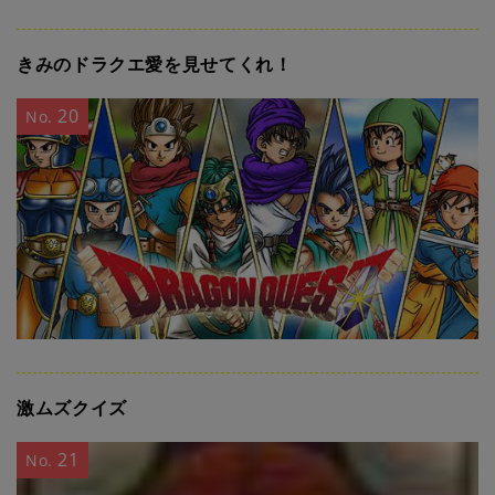
きみのドラクエ愛を見せてくれ！
20
No.
激ムズクイズ
21
No.