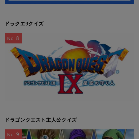
ドラクエ9クイズ
8
No.
ドラゴンクエスト主人公クイズ
9
No.