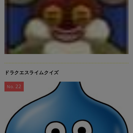
ドラクエスライムクイズ
22
No.