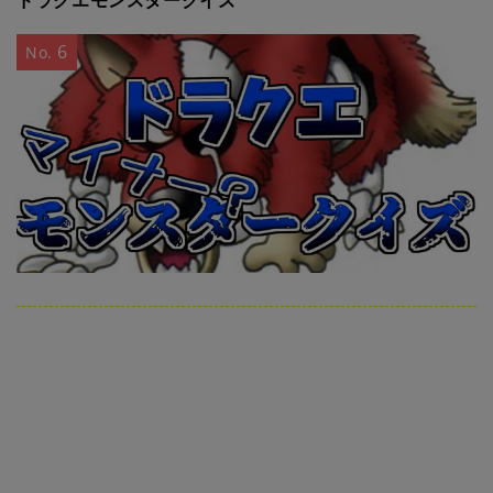
6
No.