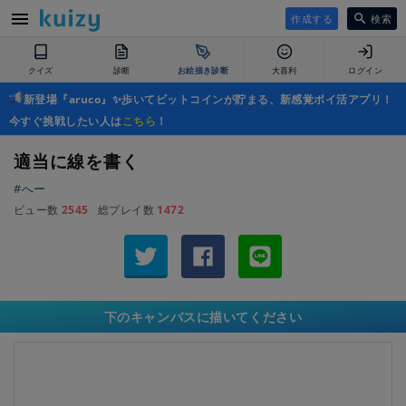
作成する
検索
クイズ
診断
お絵描き診断
大喜利
ログイン
新登場『aruco』✨歩いてビットコインが貯まる、新感覚ポイ活アプリ！
今すぐ挑戦したい人は
こちら
！
適当に線を書く
#へー
ビュー数
2545
総プレイ数
1472
下のキャンバスに描いてください