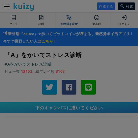
作成する
検索
クイズ
診断
お絵描き診断
大喜利
ログイン
新登場『aruco』✨歩いてビットコインが貯まる、新感覚ポイ活アプリ！
今すぐ挑戦したい人は
こちら
！
「A」をかいてストレス診断
#Aをかいてストレス診断
ビュー数
13152
総プレイ数
3108
下のキャンバスに描いてください