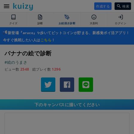
作成する
検索
クイズ
診断
お絵描き診断
大喜利
ログイン
新登場『aruco』✨歩いてビットコインが貯まる、新感覚ポイ活アプリ！
今すぐ挑戦したい人は
こちら
！
バナナの絵で診断
#絵のうまさ
ビュー数
2548
総プレイ数
1296
下のキャンバスに描いてください