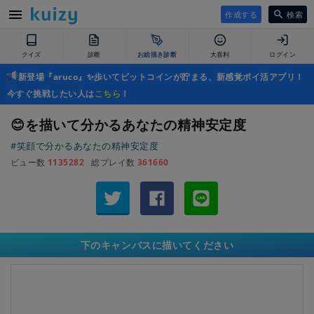
作成する
検索
クイズ
診断
お絵描き診断
大喜利
ログイン
新登場『aruco』✨歩いてビットコインが貯まる、新感覚ポイ活アプリ！
今すぐ挑戦したい人は
こちら
！
😊を描いて分かるあなたの精神安定度
#笑顔で分かるあなたの精神安定度
ビュー数
1135282
総プレイ数
361660
下のキャンバスに描いてください