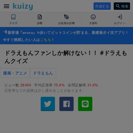
作成する
検索
クイズ
診断
お絵描き診断
大喜利
ログイン
新登場『aruco』✨歩いてビットコインが貯まる、新感覚ポイ活アプリ！
今すぐ挑戦したい人は
こちら
！
ドラえもんファンしか解けない！！ #ドラえも
んクイズ
漫画・アニメ
ドラえもん
ビュー数
28496
平均正答率
75.8%
全問正解率
31.0%
正答率などの反映は少し遅れることがあります。