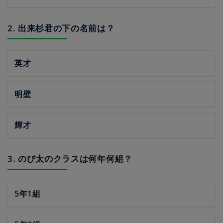
2. 出来杉君の下の名前は？
英才
明壁
輝才
3. のび太のクラスは何年何組？
5年1組