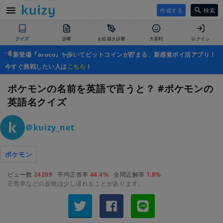
作成する
検索
クイズ
診断
お絵描き診断
大喜利
ログイン
新登場『aruco』✨歩いてビットコインが貯まる、新感覚ポイ活アプリ！
今すぐ挑戦したい人は
こちら
！
ポケモンの名前を英語で言うと？ #ポケモンの
英語名クイズ
＠kuizy_net
ポケモン
ビュー数
24209
平均正答率
44.4%
全問正解率
1.8%
正答率などの反映は少し遅れることがあります。