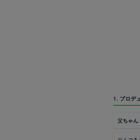
1. プロ
父ちゃん
りんごろ