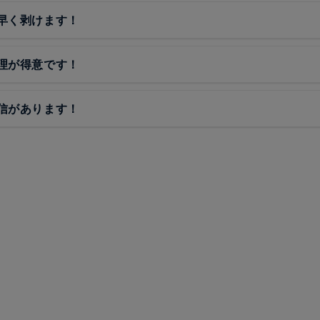
早く剥けます！
理が得意です！
信があります！