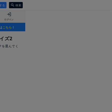
する
検索
ログイン
は
こちら
！
イズ2
フを選んでく