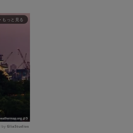
もっと見る
rward_ios
 by 
GliaStudios