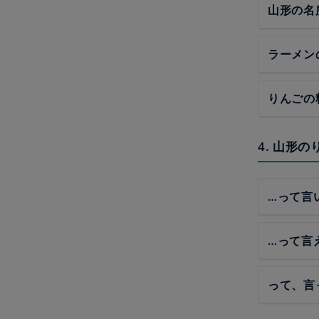
山形の名
ラーメン
りんごの
4. 山形
…って言
…って言
って、言