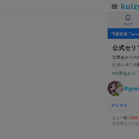
クイズ
新登場『ar
公式セリ
辻野あかりの
ださい※〇の
#辻野あかり
＠goe
デレマス
ビュー数
2305
正答率などの