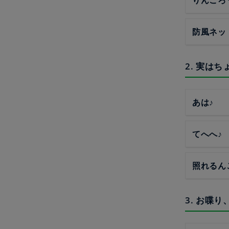
防風ネッ
2. 実は
あは♪
てへへ♪
照れるん
3. お喋