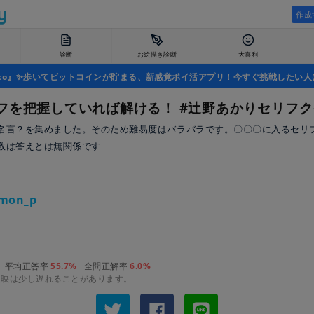
作成
診断
お絵描き診断
大喜利
uco』✨歩いてビットコインが貯まる、新感覚ポイ活アプリ！今すぐ挑戦したい人
フを把握していれば解ける！ #辻野あかりセリフク
名言？を集めました。そのため難易度はバラバラです。〇〇〇に入るセリ
数は答えとは無関係です
mon_p
平均正答率
55.7%
全問正解率
6.0%
反映は少し遅れることがあります。