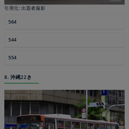
引用元: 出題者撮影
564
544
554
8. 沖縄22き