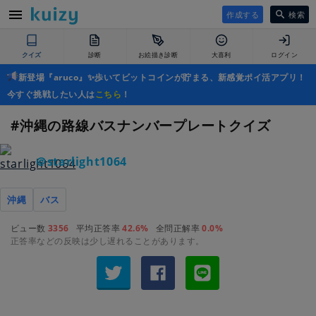
作成する
検索
クイズ
診断
お絵描き診断
大喜利
ログイン
新登場『aruco』✨歩いてビットコインが貯まる、新感覚ポイ活アプリ！
今すぐ挑戦したい人は
こちら
！
#沖縄の路線バスナンバープレートクイズ
＠starlight1064
沖縄
バス
ビュー数
3356
平均正答率
42.6%
全問正解率
0.0%
正答率などの反映は少し遅れることがあります。