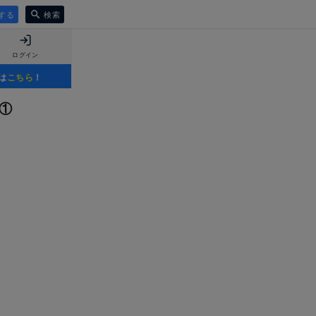
する
検索
ログイン
は
こちら
！
①