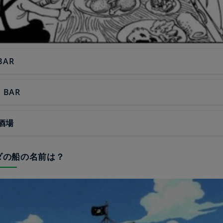
BAR
s BAR
酒場
ビダの船の名前は？