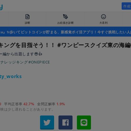
作成
診断
お絵描き診断
大喜利
uco』✨歩いてビットコインが貯まる、新感覚ポイ活アプリ！今すぐ挑戦したい人
キングを目指そう！！ #ワンピースクイズ東の海編
編から出題します😎👍
#ナレッジキング
#ONEPIECE
ty_works
0
平均正答率
42.7%
全問正解率
1.9%
反映は少し遅れることがあります。