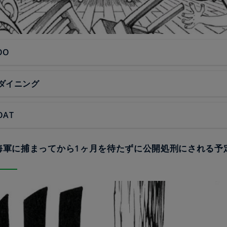
OO
ダイニング
OAT
は海軍に捕まってから1ヶ月を待たずに公開処刑にされる予