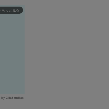
もっと見る
rward_ios
 by 
GliaStudios