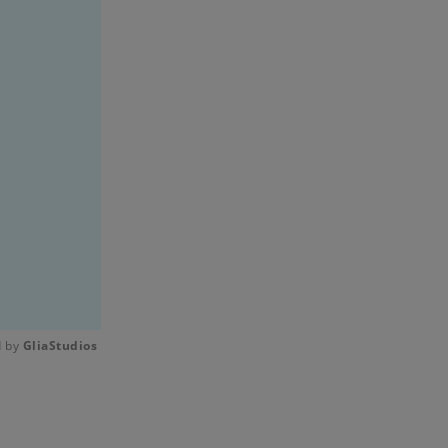
 by 
GliaStudios
Mute