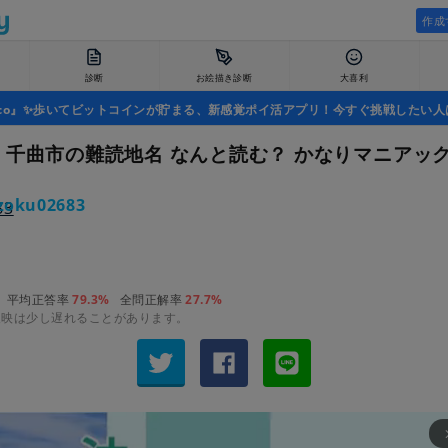
作成
診断
お絵描き診断
大喜利
uco』✨歩いてビットコインが貯まる、新感覚ポイ活アプリ！今すぐ挑戦したい人
・千曲市の難読地名 なんと読む？ かなりマニアック
zoku02683
平均正答率
79.3%
全問正解率
27.7%
反映は少し遅れることがあります。
arrow_fo