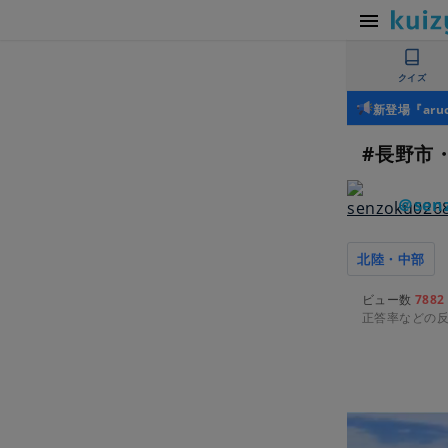
クイズ
新登場『ar
#長野市
＠sen
北陸・中部
ビュー数
7882
正答率などの