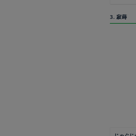
3. 寂蒔
じゃぐじ