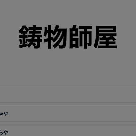
ゃや
らや