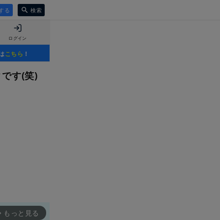
する
検索
ログイン
は
こちら
！
です(笑)
もっと見る
rward_ios