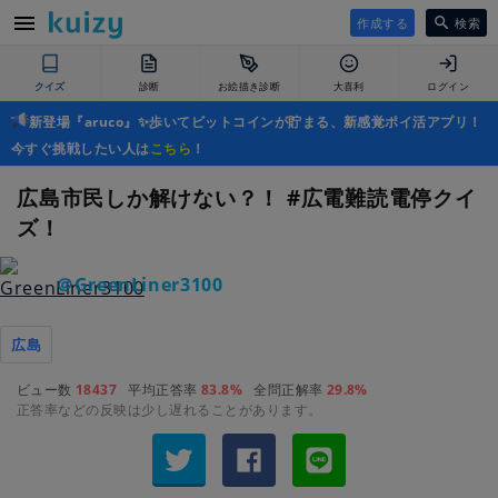
作成する
検索
クイズ
診断
お絵描き診断
大喜利
ログイン
新登場『aruco』✨歩いてビットコインが貯まる、新感覚ポイ活アプリ！
今すぐ挑戦したい人は
こちら
！
広島市民しか解けない？！ #広電難読電停クイ
ズ！
＠GreenLiner3100
広島
ビュー数
18437
平均正答率
83.8%
全問正解率
29.8%
正答率などの反映は少し遅れることがあります。