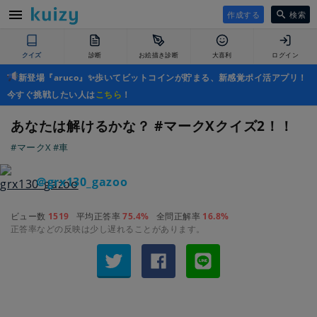
作成する
検索
クイズ
診断
お絵描き診断
大喜利
ログイン
新登場『aruco』✨歩いてビットコインが貯まる、新感覚ポイ活アプリ！
今すぐ挑戦したい人は
こちら
！
あなたは解けるかな？ #マークXクイズ2！！
#マークX
#車
＠grx130_gazoo
ビュー数
1519
平均正答率
75.4%
全問正解率
16.8%
正答率などの反映は少し遅れることがあります。