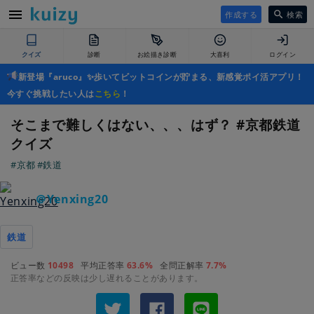
作成する
検索
クイズ
診断
お絵描き診断
大喜利
ログイン
新登場『aruco』✨歩いてビットコインが貯まる、新感覚ポイ活アプリ！
今すぐ挑戦したい人は
こちら
！
そこまで難しくはない、、、はず？ #京都鉄道
クイズ
#京都
#鉄道
＠Yenxing20
鉄道
ビュー数
10498
平均正答率
63.6%
全問正解率
7.7%
正答率などの反映は少し遅れることがあります。