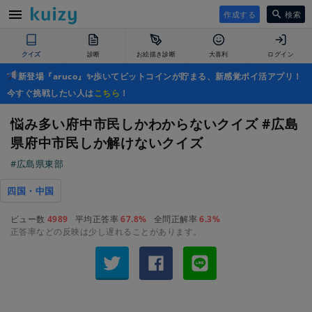
作成する
検索
クイズ
診断
お絵描き診断
大喜利
ログイン
新登場『aruco』✨歩いてビットコインが貯まる、新感覚ポイ活アプリ！
今すぐ挑戦したい人は
こちら
！
悩み多い府中市民しかわからないクイズ #広島
県府中市民しか解けないクイズ
#広島県東部
四国・中国
ビュー数
4989
平均正答率
67.8%
全問正解率
6.3%
正答率などの反映は少し遅れることがあります。