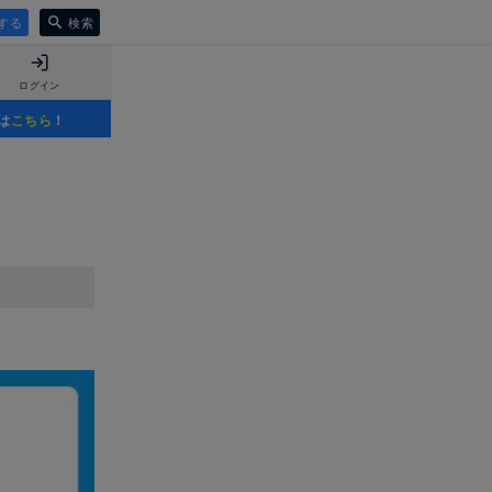
する
検索
ログイン
は
こちら
！