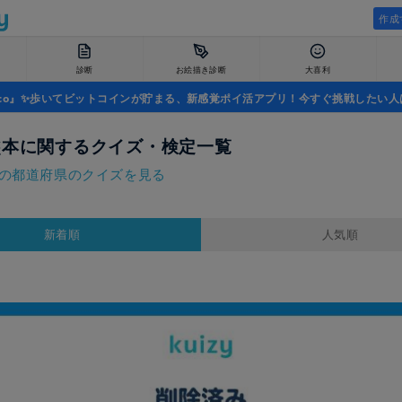
作成
診断
お絵描き診断
大喜利
uco』✨歩いてビットコインが貯まる、新感覚ポイ活アプリ！今すぐ挑戦したい人
熊本に関するクイズ・検定一覧
の都道府県のクイズを見る
新着順
人気順