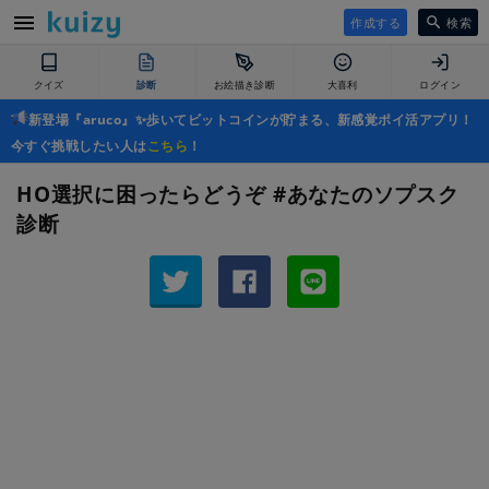
作成する
検索
クイズ
診断
お絵描き診断
大喜利
ログイン
新登場『aruco』✨歩いてビットコインが貯まる、新感覚ポイ活アプリ！
今すぐ挑戦したい人は
こちら
！
HO選択に困ったらどうぞ #あなたのソプスク
診断