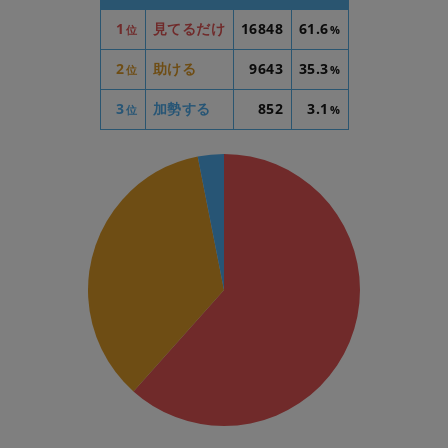
1
見てるだけ
16848
61.6
位
%
2
助ける
9643
35.3
位
%
3
加勢する
852
3.1
位
%