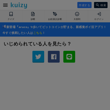
作成する
検索
クイズ
診断
お絵描き診断
大喜利
ログイン
新登場『aruco』✨歩いてビットコインが貯まる、新感覚ポイ活アプリ！
今すぐ挑戦したい人は
こちら
！
いじめられている人を見たら？