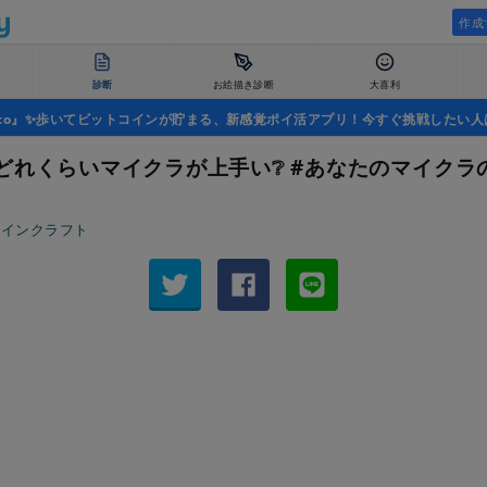
作成
診断
お絵描き診断
大喜利
uco』✨歩いてビットコインが貯まる、新感覚ポイ活アプリ！今すぐ挑戦したい人
どれくらいマイクラが上手い❔ #あなたのマイクラ
マインクラフト