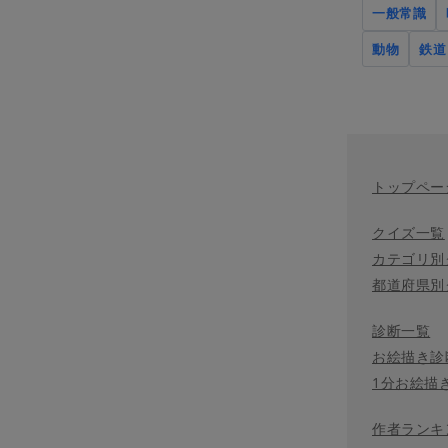
一般常識
動物
鉄道
トップペー
クイズ一覧
カテゴリ別
都道府県別
診断一覧
お絵描き診
1分お絵描
作者ランキ