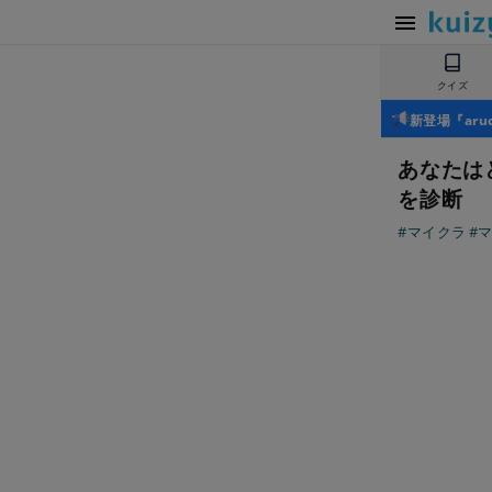
クイズ
新登場『ar
あなたは
を診断
#マイクラ
#