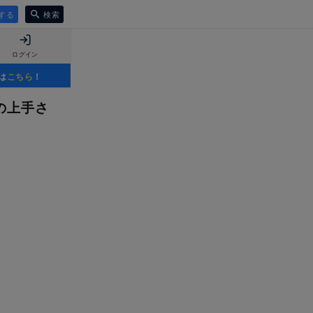
する
検索
ログイン
は
こちら
！
の上手さ