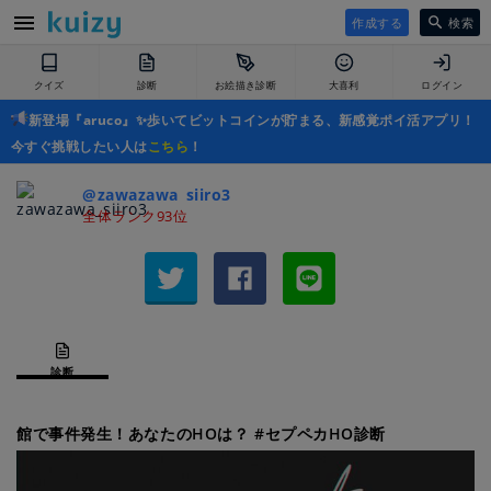
作成する
検索
クイズ
診断
お絵描き診断
大喜利
ログイン
新登場『aruco』✨歩いてビットコインが貯まる、新感覚ポイ活アプリ！
今すぐ挑戦したい人は
こちら
！
@zawazawa_siiro3
全体ランク93位
診断
館で事件発生！あなたのHOは？ #セプペカHO診断