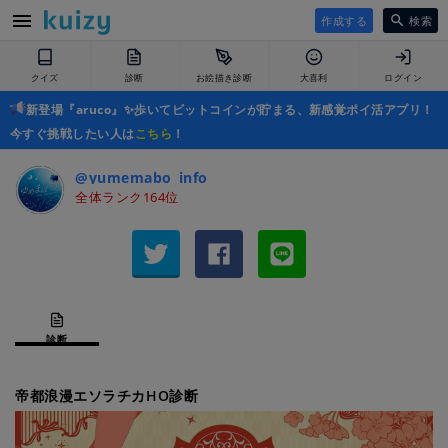
作成する
検索
クイズ
診断
お絵描き診断
大喜利
ログイン
新登場『aruco』✨歩いてビットコインが貯まる、新感覚ポイ活アプリ！
今すぐ挑戦したい人は
こちら
！
@yumemabo_info
全体ランク164位
診断
帝都浪漫エソラチカHO診断