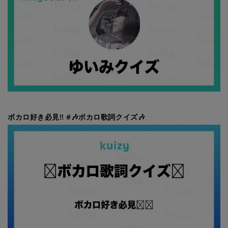
ボカロ好き必見‼️ #🎶ボカロ歌詞クイズ🎶