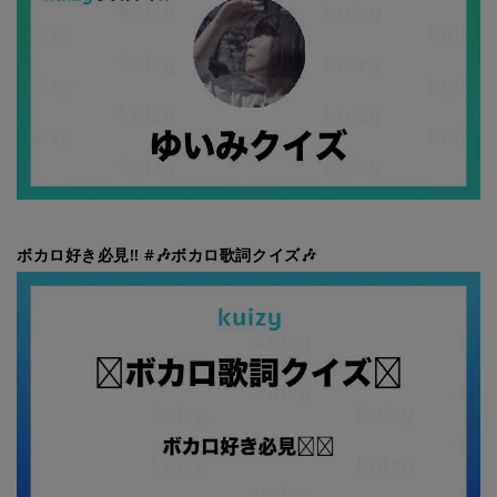
ボカロ好き必見‼️ #🎶ボカロ歌詞クイズ🎶