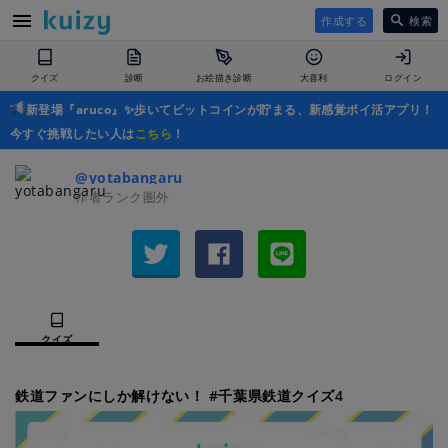
作成する
検索
クイズ
診断
お絵描き診断
大喜利
ログイン
新登場『aruco』✨歩いてビットコインが貯まる、新感覚ポイ活アプリ！
今すぐ挑戦したい人は
こちら
！
@yotabangaru
作者ランク圏外
クイズ
鉄道ファンにしか解けない！ #千葉県鉄道クイズ4