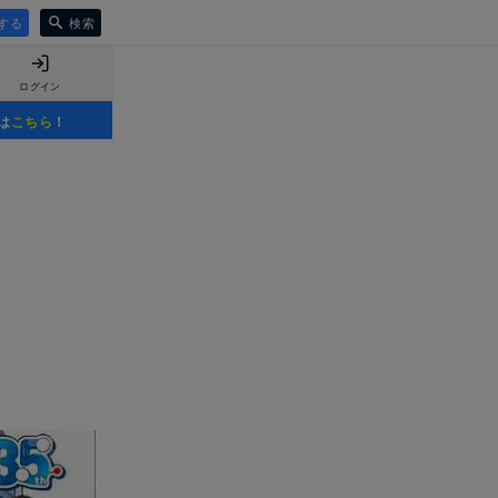
する
検索
ログイン
は
こちら
！