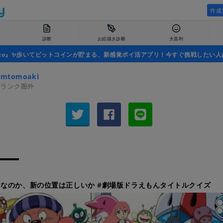
作成
診断
お絵描き診断
大喜利
uco』✨歩いてビットコインが貯まる、新感覚ポイ活アプリ！今すぐ挑戦したい人
jmtomoaki
者ランク圏外
なのか、新の位置は正しいか #劇場版ドラえもんタイトルクイズ