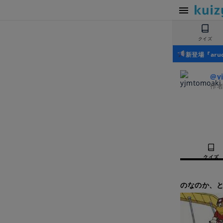
クイズ
新登場『ar
@y
作
クイズ
のなのか、と