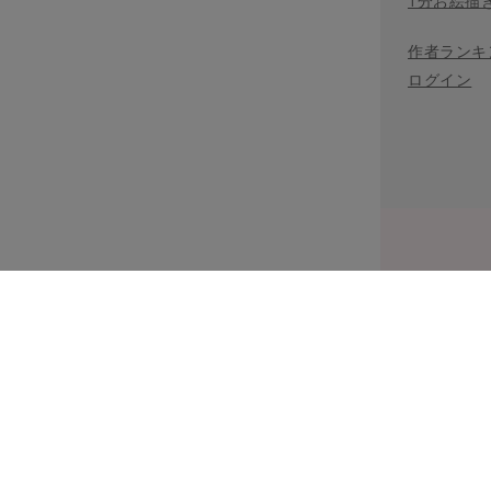
1分お絵描
作者ランキ
ログイン