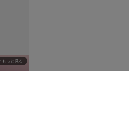
もっと見る
rward_ios