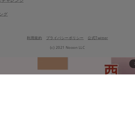
きチャレンジ
ング
利用規約
プライバシーポリシー
公式Twitter
(c) 2021 Nooon LLC
arrow_fo