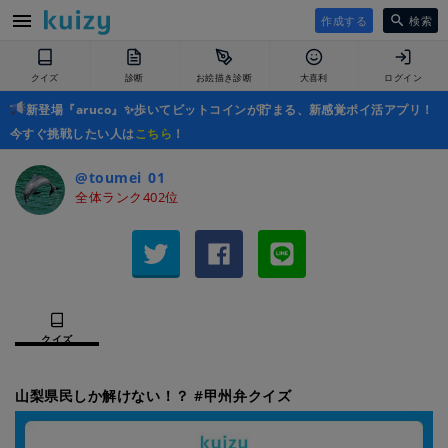
作成する
検索
クイズ
診断
お絵描き診断
大喜利
ログイン
新登場『aruco』✨歩いてビットコインが貯まる、新感覚ポイ活アプリ！
今すぐ挑戦したい人は
こちら
！
@toumei_01
全体ランク402位
クイズ
山梨県民しか解けない！？ #甲州弁クイズ