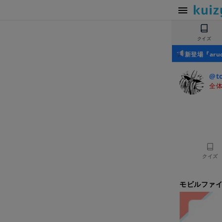
クイズ
新登場『ar
@t
全体
クイズ
モビルファイ