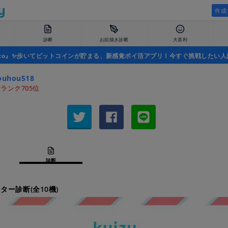
作成
診断
お絵描き診断
大喜利
uco』✨歩いてビットコインが貯まる、新感覚ポイ活アプリ！今すぐ挑戦したい人
ouhou518
ランク705位
診断
ター診断(全10機)