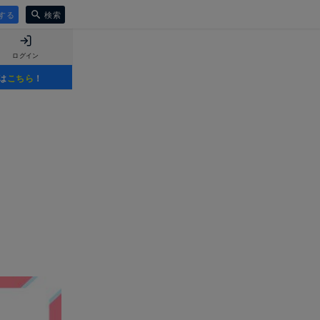
する
検索
ログイン
は
こちら
！