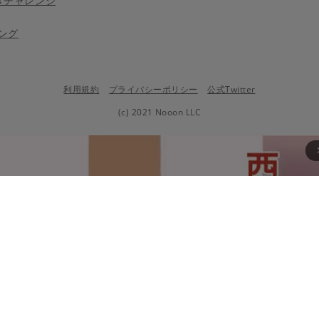
きチャレンジ
ング
利用規約
プライバシーポリシー
公式Twitter
(c) 2021 Nooon LLC
arrow_fo