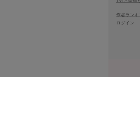
1分お絵描
作者ランキ
ログイン