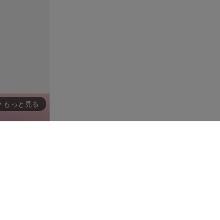
もっと見る
rward_ios