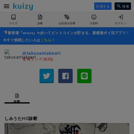
作成する
検索
クイズ
診断
お絵描き診断
大喜利
ログイン
新登場『aruco』✨歩いてビットコインが貯まる、新感覚ポイ活アプリ！
今すぐ挑戦したい人は
こちら
！
@takusantakoeri
全体ランク383位
診断
しみうたHO診断