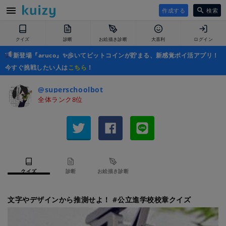
作成する
検索
クイズ
診断
お絵描き診断
大喜利
ログイン
新登場『aruco』✨歩いてビットコインが貯まる、新感覚ポイ活アプリ！
今すぐ挑戦したい人は
こちら
！
@superschoolbot
全体ランク8位
クイズ
診断
お絵描き診断
文字やデザインから推測せよ！ #公立進学校校章クイズ