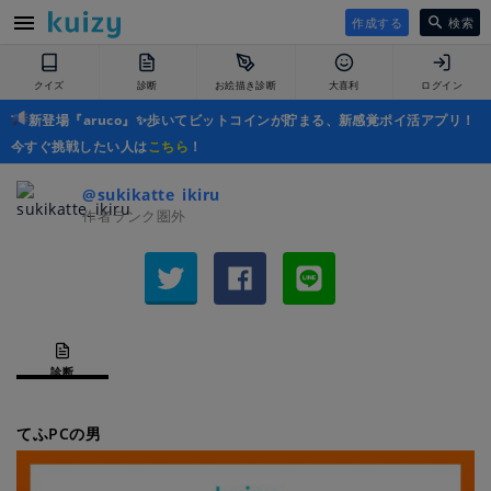
作成する
検索
クイズ
診断
お絵描き診断
大喜利
ログイン
新登場『aruco』✨歩いてビットコインが貯まる、新感覚ポイ活アプリ！
今すぐ挑戦したい人は
こちら
！
@sukikatte_ikiru
作者ランク圏外
診断
てふPCの男