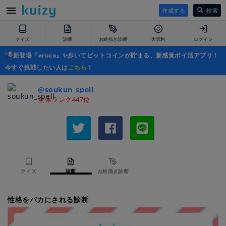
作成する
検索
クイズ
診断
お絵描き診断
大喜利
ログイン
新登場『aruco』✨歩いてビットコインが貯まる、新感覚ポイ活アプリ！
今すぐ挑戦したい人は
こちら
！
@soukun_spell
全体ランク447位
クイズ
診断
お絵描き診断
性格をバカにされる診断