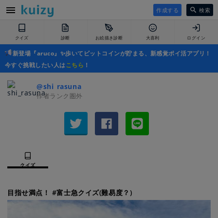
作成する
検索
クイズ
診断
お絵描き診断
大喜利
ログイン
新登場『aruco』✨歩いてビットコインが貯まる、新感覚ポイ活アプリ！
今すぐ挑戦したい人は
こちら
！
@shi_rasuna
作者ランク圏外
クイズ
目指せ満点！ #富士急クイズ(難易度？)