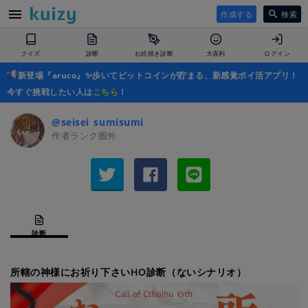
作成する
検索
クイズ
診断
お絵描き診断
大喜利
ログイン
新登場『aruco』✨歩いてビットコインが貯まる、新感覚ポイ活アプリ！
今すぐ挑戦したい人は
こちら
！
@seisei_sumisumi
作者ランク圏外
診断
所轄の神様にお祈り下さいHO診断（ないシナリオ）