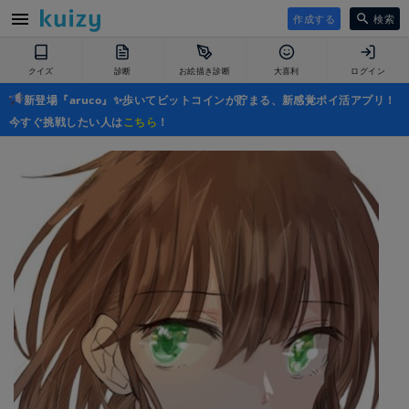
作成する
検索
クイズ
診断
お絵描き診断
大喜利
ログイン
新登場『aruco』✨歩いてビットコインが貯まる、新感覚ポイ活アプリ！
今すぐ挑戦したい人は
こちら
！